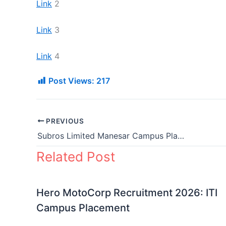
Link
2
Link
3
Link
4
Post Views:
217
PREVIOUS
Subros Limited Manesar Campus Placment Bihar
Related Post
Hero MotoCorp Recruitment 2026: ITI
Campus Placement